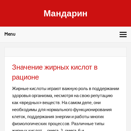
Skip
to
Мандарин
content
Здоровье, правильное питание и фитнес
Menu
Значение жирных кислот в
рационе
Жирные кислоты играют важную роль в поддержании
здоровья организма, несмотря на свою репутацию
как «вредных» веществ. На самом деле, они
необходимы для нормального функционирования
клеток, поддержания энергии и работы многих
физиологических процессов. Различные типы
жирных кислот — омега-3, омега-6 и