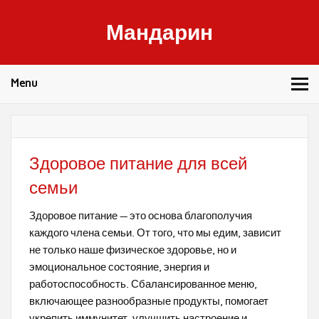
Skip
to
Мандарин
content
Здоровье, правильное питание и фитнес
Menu
Здоровое питание для всей
семьи
Здоровое питание — это основа благополучия
каждого члена семьи. От того, что мы едим, зависит
не только наше физическое здоровье, но и
эмоциональное состояние, энергия и
работоспособность. Сбалансированное меню,
включающее разнообразные продукты, помогает
укрепить иммунитет, улучшить настроение и