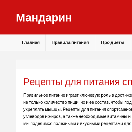
Skip
to
content
Мандарин
Здоровье, правильное питание и фитнес
Главная
Правила питания
Про диеты
Рецепты для питания с
Правильное питание играет ключевую роль в достиже
не только количество пищи, но и ее состав, чтобы п
укреплять мышцы. Рецепты для питания спортсмено
углеводов и жиров, а также необходимые витамины и
мы поделимся полезными и вкусными рецептами для