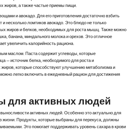
ых жиров, а также частые приемы пищи.
вощами и авокадо. Для его приготовления достаточно взбить
т и несколько ломтиков авокадо. Это блюдо не только
вых жиров и белков, необходимых для роста мышц. Также можно
ка, банана, миндального молока и орехов. Это отличное
ает увеличить калорийность рациона.
овым маслом. Паста содержит углеводы, которые
ца — источник белка, необходимого для роста и
х жиров, которые способствуют улучшению метаболизма и
 можно легко включить в ежедневный рацион для достижения
ы для активных людей
 выносливости активных людей. Особенно это актуально для
аз жизни. Продукты, которые выбраны для перекуса, должны
аиваемыми. Это помогает поддерживать уровень сахара в крови