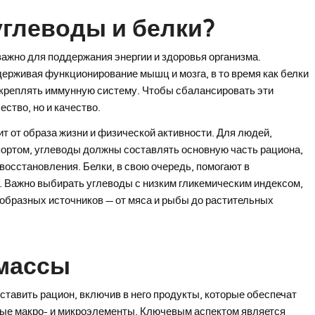
углеводы и белки?
ажно для поддержания энергии и здоровья организма.
ерживая функционирование мышц и мозга, в то время как белки
укреплять иммунную систему. Чтобы сбалансировать эти
ство, но и качество.
т от образа жизни и физической активности. Для людей,
ортом, углеводы должны составлять основную часть рациона,
восстановления. Белки, в свою очередь, помогают в
 Важно выбирать углеводы с низким гликемическим индексом,
ообразных источников — от мяса и рыбы до растительных
 массы
тавить рацион, включив в него продукты, которые обеспечат
жные макро- и микроэлементы. Ключевым аспектом является