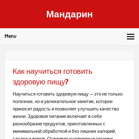
Skip
to
Мандарин
content
Здоровье, правильное питание и фитнес
Menu
Как научиться готовить
здоровую пищу?
Научиться готовить здоровую пищу — это не только
полезное, но и увлекательное занятие, которое
приносит радость и позволяет улучшить качество
жизни. Здоровое питание включает в себя
разнообразие продуктов, приготовленных с
минимальной обработкой и без лишних калорий,
сахара и жиров. Осваивая кулинарные техники,